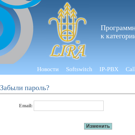
Программн
к категори
Новости
Softswitch
IP-PBX
Cal
Забыли пароль?
Email: