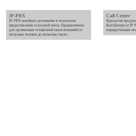
IP-PBX
Call Center
IP-PBX новейшее достижение в технологии
Идеология продукт
предоставления голосовой связи. Предназначено
КоллЦентра от IP 
для организации телефонной связи компаний от
маршрутизации зво
несколько человек до несколько тысяч.