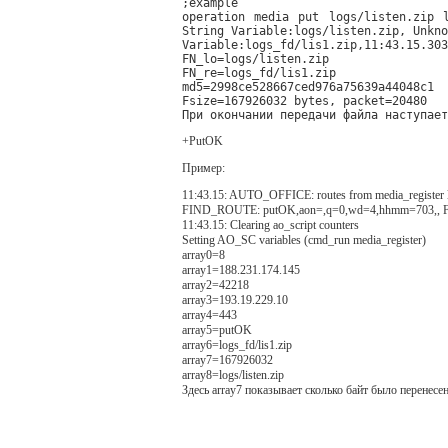
;example

operation media put logs/listen.zip l
String Variable:logs/listen.zip, Unkno
Variable:logs_fd/lis1.zip,11:43.15.303
FN_lo=logs/listen.zip

FN_re=logs_fd/lis1.zip

md5=2998ce528667ced976a75639a44048c1

Fsize=167926032 bytes, packet=20480

+PutOK
Пример:
11:43.15: AUTO_OFFICE: routes from media_register 
FIND_ROUTE: putOK,aon=,q=0,wd=4,hhmm=703,, FOUND
11:43.15: Clearing ao_script counters
Setting AO_SC variables (cmd_run media_register)
array0=8
array1=188.231.174.145
array2=42218
array3=193.19.229.10
array4=443
array5=putOK
array6=logs_fd/lis1.zip
array7=167926032
array8=logs/listen.zip
Здесь array7 показывает сколько байт было перенесен