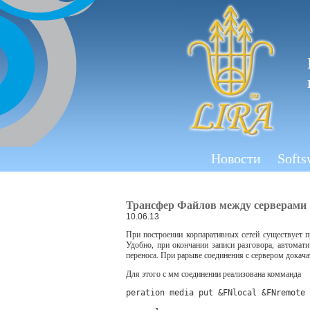
Новости
Softs
Трансфер Файлов между серверами
10.06.13
При построении корпаративных сетей существует п
Удобно, при окончании записи разговора, автомат
переноса. При рарыве соединения с сервером докача
Для этого с мм соединении реализована комманда
peration media put &FNlocal &FNremote 