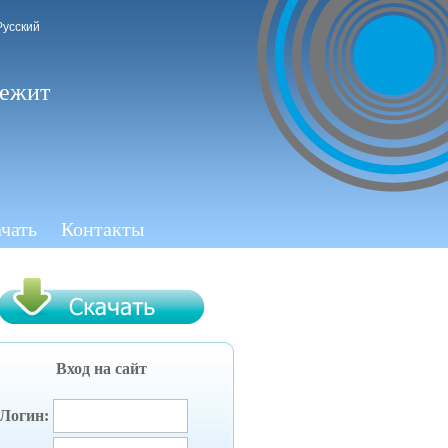
Русский
лежит
чать
Контакты
Вход на сайт
Логин: