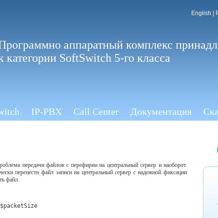
English
|
Программно аппаратный комплекс принад
к категории SoftSwitch 5-го класса
witch
IP-PBX
Call Center
Документация
Ска
роблема передачи файлов с перефирии на центральный сервер и наоборот.
ически перенести файл записи на центральный сервер с надежной фиксации
ть файл.
$packetSize
