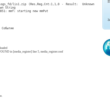
П
ogs_fd/lis1.zip (Res,Reg,Cnt:1,1,0 - Result:  Unknown 
wn String

851: mmf: starting new mmPut

З
loaded
 in [media_register] line 5, media_register.conf
о.