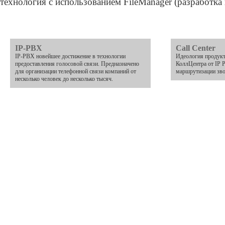
технология с использованием FileManager (разработка
IP-PBX
Call Center
IP-PBX новейшее достижение в технологии
Идеология продукт
предоставления голосовой связи. Предназначено
КоллЦентра от IP 
для организации телефонной связи компаний от
маршрутизации зво
несколько человек до несколько тысяч.