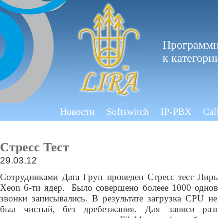
Программн
к категори
Новости
Softswitch
IP-PBX
Cal
Стресс Тест
29.03.12
Сотрудниками Дата Груп проведен Стресс тест Лиры
Xeon 6-ти ядер. Было совершено болеее 1000 однов
звонки записывались. В результате загрузка CPU н
был чистый, без дребезжания. Для записи разг