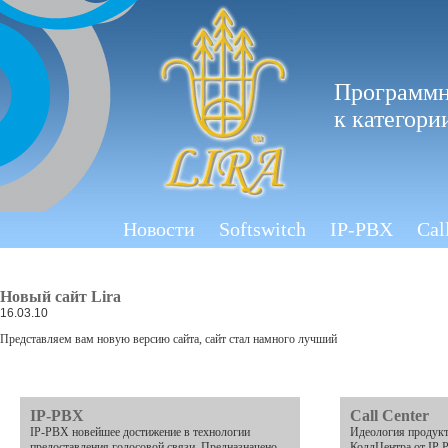
Программн
к категори
Новости
Softswitch
IP-PBX
Cal
Новый сайт Lira
16.03.10
Представляем вам новую версию сайта, сайт стал намного лучший
IP-PBX
Call Center
IP-PBX новейшее достижение в технологии
Идеология продукт
предоставления голосовой связи. Предназначено
КоллЦентра от IP 