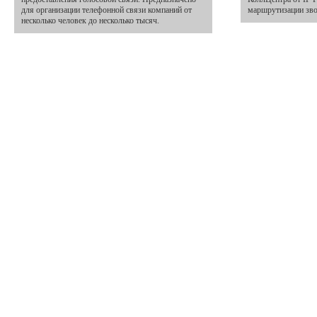
для организации телефонной связи компаний от
маршрутизации зво
несколько человек до несколько тысяч.